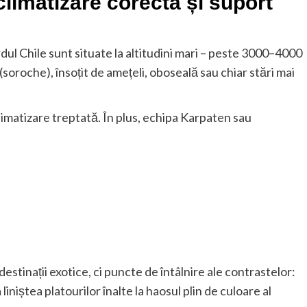
climatizare corectă și suport
rdul Chile sunt situate la altitudini mari – peste 3000–4000
soroche), însoțit de amețeli, oboseală sau chiar stări mai
limatizare treptată. În plus, echipa Karpaten sau
destinații exotice, ci puncte de întâlnire ale contrastelor:
 liniștea platourilor înalte la haosul plin de culoare al