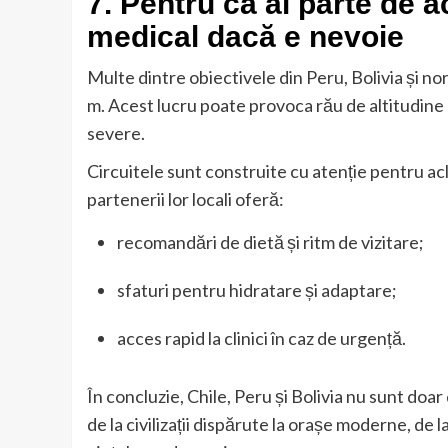
7. Pentru că ai parte de a
medical dacă e nevoie
Multe dintre obiectivele din Peru, Bolivia și no
m. Acest lucru poate provoca rău de altitudine (
severe.
Circuitele sunt construite cu atenție pentru ac
partenerii lor locali oferă:
recomandări de dietă și ritm de vizitare;
sfaturi pentru hidratare și adaptare;
acces rapid la clinici în caz de urgență.
În concluzie, Chile, Peru și Bolivia nu sunt doar 
de la civilizații dispărute la orașe moderne, de la