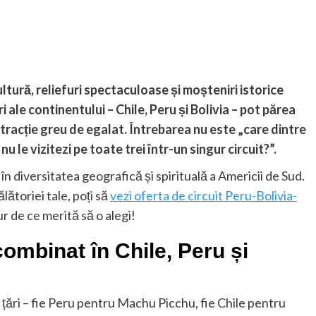
ltură, reliefuri spectaculoase și moșteniri istorice
i ale continentului – Chile, Peru și Bolivia – pot părea
atracție greu de egalat. Întrebarea nu este „care dintre
nu le vizitezi pe toate trei într-un singur circuit?”.
n diversitatea geografică și spirituală a Americii de Sud.
lătoriei tale, poți să
vezi oferta de circuit Peru-Bolivia-
r de ce merită să o alegi!
combinat în Chile, Peru și
e țări – fie Peru pentru Machu Picchu, fie Chile pentru