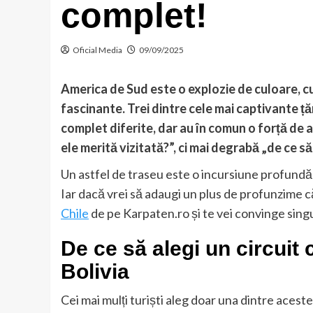
complet!
Oficial Media
09/09/2025
America de Sud este o explozie de culoare, cu
fascinante. Trei dintre cele mai captivante țăr
complet diferite, dar au în comun o forță de 
ele merită vizitată?”, ci mai degrabă „de ce să 
Un astfel de traseu este o incursiune profundă î
Iar dacă vrei să adaugi un plus de profunzime că
Chile
de pe Karpaten.ro și te vei convinge singu
De ce să alegi un circuit 
Bolivia
Cei mai mulți turiști aleg doar una dintre acest