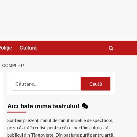
oliție
Cultură
IT COMPLET!
Caută
după:
Aici bate inima teatrului! 🎭
Suntem prezenți minut de minut în sălile de spectacol,
pe străzi și în culise pentru că respectăm cultura și
publicul din Târgoviște. Din pasiune pură pentru artă,