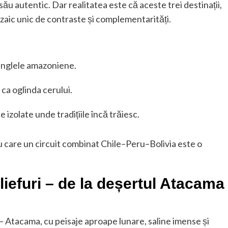
ău autentic. Dar realitatea este că aceste trei destinații,
aic unic de contraste și complementarități.
junglele amazoniene.
 ca oglinda cerului.
e izolate unde tradițiile încă trăiesc.
u care un circuit combinat Chile–Peru–Bolivia este o
liefuri – de la deșertul Atacama
– Atacama, cu peisaje aproape lunare, saline imense și