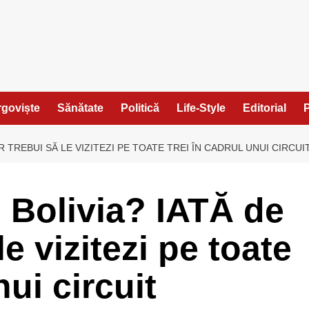
ârgoviște
Sănătate
Politică
Life-Style
Editorial
P
AR TREBUI SĂ LE VIZITEZI PE TOATE TREI ÎN CADRUL UNUI CIRCU
u Bolivia? IATĂ de
le vizitezi pe toate
nui circuit