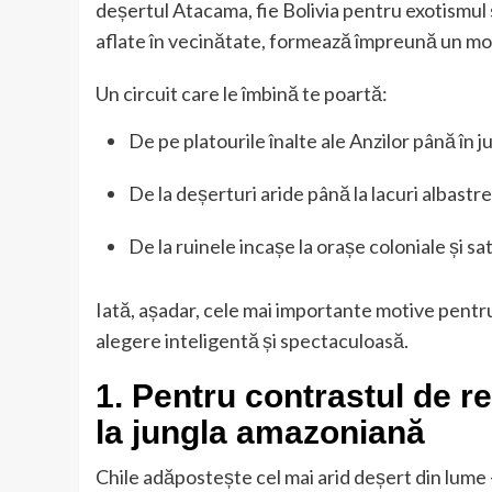
deșertul Atacama, fie Bolivia pentru exotismul s
aflate în vecinătate, formează împreună un moz
Un circuit care le îmbină te poartă:
De pe platourile înalte ale Anzilor până în 
De la deșerturi aride până la lacuri albastre
De la ruinele incașe la orașe coloniale și sat
Iată, așadar, cele mai importante motive pentr
alegere inteligentă și spectaculoasă.
1. Pentru contrastul de re
la jungla amazoniană
Chile adăpostește cel mai arid deșert din lume 