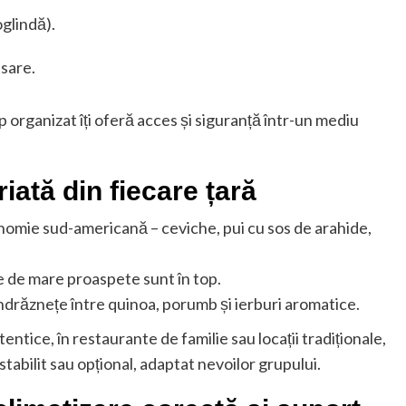
oglindă).
 sare.
 organizat îți oferă acces și siguranță într-un mediu
iată din fiecare țară
nomie sud-americană – ceviche, pui cu sos de arahide,
le de mare proaspete sunt în top.
 îndrăznețe între quinoa, porumb și ierburi aromatice.
tentice, în restaurante de familie sau locații tradiționale,
tabilit sau opțional, adaptat nevoilor grupului.