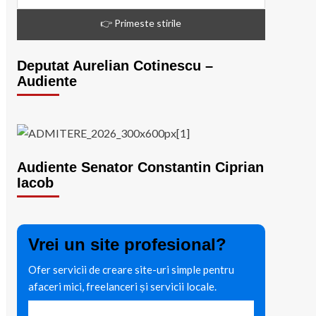
Deputat Aurelian Cotinescu –
Audiente
Audiente Senator Constantin Ciprian
Iacob
Vrei un site profesional?
Ofer servicii de creare site-uri simple pentru
afaceri mici, freelanceri și servicii locale.