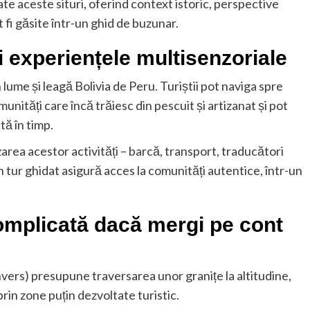
ate aceste situri, oferind context istoric, perspective
t fi găsite într-un ghid de buzunar.
i experiențele multisenzoriale
n lume și leagă Bolivia de Peru. Turiștii pot naviga spre
unități care încă trăiesc din pescuit și artizanat și pot
tă în timp.
area acestor activități – barcă, transport, traducători
n tur ghidat asigură acces la comunități autentice, într-un
complicată dacă mergi pe cont
u invers) presupune traversarea unor granițe la altitudine,
rin zone puțin dezvoltate turistic.