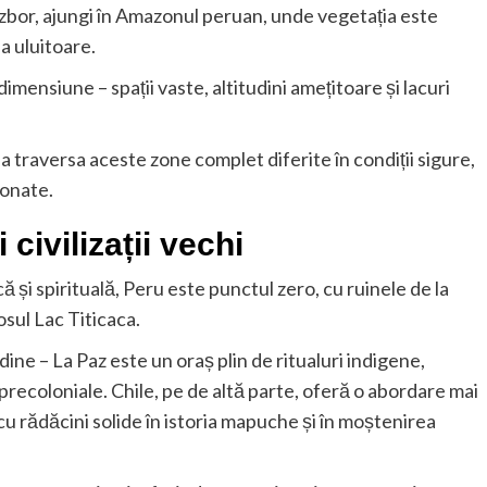
zbor, ajungi în Amazonul peruan, unde vegetația este
a uluitoare.
ă dimensiune – spații vaste, altitudini amețitoare și lacuri
a traversa aceste zone complet diferite în condiții sigure,
donate.
 civilizații vechi
ă și spirituală, Peru este punctul zero, cu ruinele de la
sul Lac Titicaca.
 andine – La Paz este un oraș plin de ritualuri indigene,
i precoloniale. Chile, pe de altă parte, oferă o abordare mai
u rădăcini solide în istoria mapuche și în moștenirea