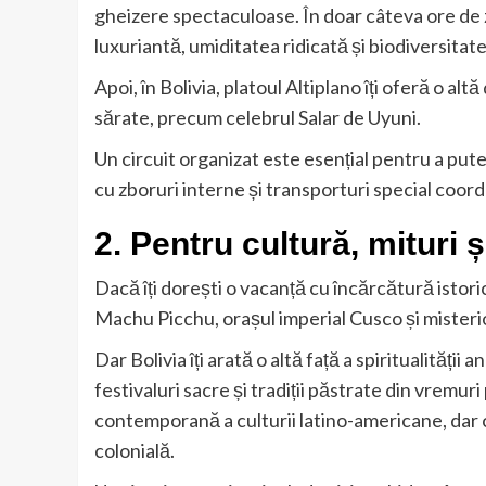
gheizere spectaculoase. În doar câteva ore de 
luxuriantă, umiditatea ridicată și biodiversitate
Apoi, în Bolivia, platoul Altiplano îți oferă o alt
sărate, precum celebrul Salar de Uyuni.
Un circuit organizat este esențial pentru a pute
cu zboruri interne și transporturi special coor
2. Pentru cultură, mituri și
Dacă îți dorești o vacanță cu încărcătură istoric
Machu Picchu, orașul imperial Cusco și misterio
Dar Bolivia îți arată o altă față a spiritualității
festivaluri sacre și tradiții păstrate din vremur
contemporană a culturii latino-americane, dar c
colonială.