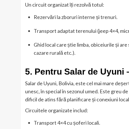
Un circuit organizat îți rezolvă totul:
Rezervări la zboruri interne și trenuri.
Transport adaptat terenului (jeep 4×4, mic
Ghid local care știe limba, obiceiurile și are
cazare rurală etc.).
5. Pentru Salar de Uyuni 
Salar de Uyuni, Bolivia, este cel mai mare deșert
unesc, în special în sezonul umed. Este greu de 
dificil de atins fără planificare și conexiuni loca
Circuitele organizate includ:
Transport 4×4 cu șoferi locali.