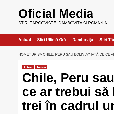
Skip
to
Oficial Media
content
ȘTIRI TÂRGOVIȘTE, DÂMBOVIȚA ȘI ROMÂNIA
Actual
Stiri Ultimă Oră
Dâmbovița
Știri T
HOME
TURISM
CHILE, PERU SAU BOLIVIA? IATĂ DE CE 
Actual
Turism
Chile, Peru sa
ce ar trebui să 
trei în cadrul u