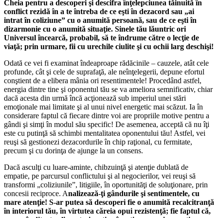
Cheia pentru a descoperi şi descifra înţelepciunea tăinuită în
conflict rezidă în a te întreba de ce eşti în dezacord sau „ai
intrat în coliziune” cu o anumită persoană, sau de ce eşti în
dizarmonie cu o anumită situaţie. Sinele tău lăuntric ori
Universul încearcă, probabil, să te îndrume către o lecţie de
viaţă; prin urmare, fii cu urechile ciulite şi cu ochii larg deschişi!
Odată ce vei fi examinat îndeaproape rădăcinile – cauzele, atât cele
profunde, cât şi cele de suprafaţă, ale neînţelegerii, depune efortul
conştient de a elibera mânia ori resentimentele! Procedând astfel,
energia dintre tine şi oponentul tău se va ameliora semnificativ, chiar
dacă acesta din urmă încă acţionează sub imperiul unei stări
emoţionale mai limitate şi al unui nivel energetic mai scăzut. Ia în
considerare faptul că fiecare dintre voi are propriile motive pentru a
gândi şi simţi în modul său specific! De asemenea, acceptă că nu îţi
este cu putinţă să schimbi mentalitatea oponentului tău! Astfel, vei
reuşi să gestionezi dezacordurile în chip raţional, cu fermitate,
precum şi cu dorinţa de ajunge la un consens.
Dacă asculţi cu luare-aminte, chibzuinţă şi atenţie dublată de
empatie, pe parcursul conflictului şi al negocierilor, vei reuşi să
transformi „coliziunile”, litigiile, în oportunităţi de soluţionare, prin
concesii reciproce. A
nalizează-ţi gândurile şi sentimentele, cu
mare atenţie! S-ar putea să descoperi fie o anumită recalcitranţă
în interiorul tău, în virtutea căreia opui rezistenţă; fie faptul că,