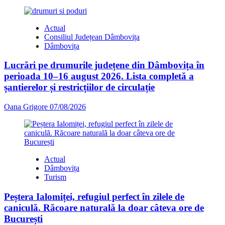
Actual
Consiliul Județean Dâmbovița
Dâmbovița
Lucrări pe drumurile județene din Dâmbovița în
perioada 10–16 august 2026. Lista completă a
șantierelor și restricțiilor de circulație
Oana Grigore
07/08/2026
Actual
Dâmbovița
Turism
Peștera Ialomiței, refugiul perfect în zilele de
caniculă. Răcoare naturală la doar câteva ore de
București