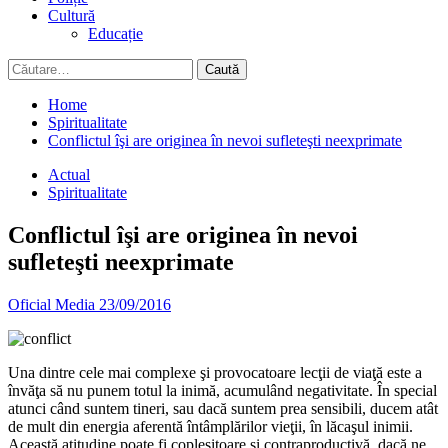
Cultură
Educație
Caută
după:
Home
Spiritualitate
Conflictul îşi are originea în nevoi sufleteşti neexprimate
Actual
Spiritualitate
Conflictul îşi are originea în nevoi
sufleteşti neexprimate
Oficial Media
23/09/2016
Una dintre cele mai complexe şi provocatoare lecţii de viaţă este a
învăţa să nu punem totul la inimă, acumulând negativitate. În special
atunci când suntem tineri, sau dacă suntem prea sensibili, ducem atât
de mult din energia aferentă întâmplărilor vieţii, în lăcaşul inimii.
Această atitudine poate fi copleşitoare şi contraproductivă, dacă ne