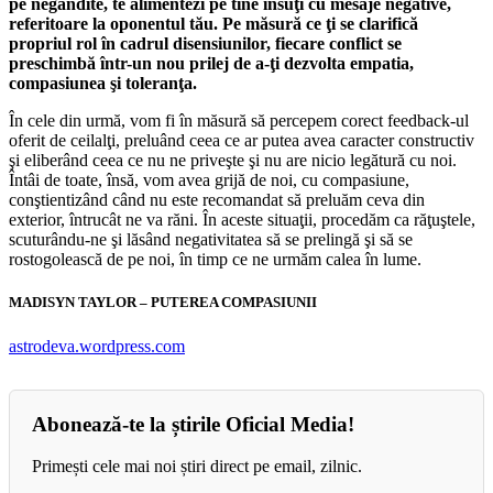
pe negândite, te alimentezi pe tine însuţi cu mesaje negative,
referitoare la oponentul tău. Pe măsură ce ţi se clarifică
propriul rol în cadrul disensiunilor, fiecare conflict se
preschimbă într-un nou prilej de a-ţi dezvolta empatia,
compasiunea şi toleranţa.
În cele din urmă, vom fi în măsură să percepem corect feedback-ul
oferit de ceilalţi, preluând ceea ce ar putea avea caracter constructiv
şi eliberând ceea ce nu ne priveşte şi nu are nicio legătură cu noi.
Întâi de toate, însă, vom avea grijă de noi, cu compasiune,
conştientizând când nu este recomandat să preluăm ceva din
exterior, întrucât ne va răni. În aceste situaţii, procedăm ca răţuştele,
scuturându-ne şi lăsând negativitatea să se prelingă şi să se
rostogolească de pe noi, în timp ce ne urmăm calea în lume.
MADISYN TAYLOR – PUTEREA COMPASIUNII
astrodeva.wordpress.com
Abonează-te la știrile Oficial Media!
Primești cele mai noi știri direct pe email, zilnic.