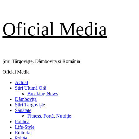
Skip
Oficial Media
to
content
Știri Târgoviște, Dâmbovița și România
Primary
Oficial Media
Menu
Actual
Stiri Ultimă Oră
Breaking News
Dâmbovița
Știri Târgoviște
Sănătate
Fitness, Forță, Nutriție
Politică
Life-Style
Editorial
Poliție