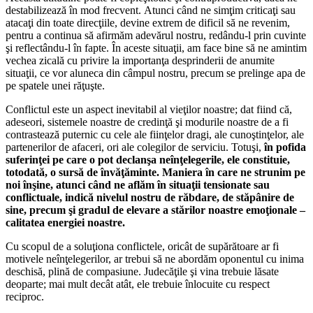
destabilizează în mod frecvent.
Atunci când ne simţim criticaţi sau
atacaţi din toate direcţiile, devine extrem de dificil să ne revenim,
pentru a continua să afirmăm adevărul nostru, redându-l prin cuvinte
şi reflectându-l în fapte. În aceste situaţii, am face bine să ne amintim
vechea zicală cu privire la importanţa desprinderii de anumite
situaţii, ce vor aluneca din câmpul nostru, precum se prelinge apa de
pe spatele unei răţuşte.
Conflictul este un aspect inevitabil al vieţilor noastre; dat fiind că,
adeseori, sistemele noastre de credinţă şi modurile noastre de a fi
contrastează puternic cu cele ale fiinţelor dragi, ale cunoştinţelor, ale
partenerilor de afaceri, ori ale colegilor de serviciu. Totuşi,
în pofida
suferinţei pe care o pot declanşa neînţelegerile, ele constituie,
totodată, o sursă de învăţăminte. Maniera în care ne strunim pe
noi înşine, atunci când ne aflăm în situaţii tensionate sau
conflictuale, indică nivelul nostru de răbdare, de stăpânire de
sine, precum şi gradul de elevare a stărilor noastre emoţionale –
calitatea energiei noastre.
Cu scopul de a soluţiona conflictele, oricât de supărătoare ar fi
motivele neînţelegerilor, ar trebui să ne abordăm oponentul cu inima
deschisă, plină de compasiune. Judecăţile şi vina trebuie lăsate
deoparte; mai mult decât atât, ele trebuie înlocuite cu respect
reciproc.