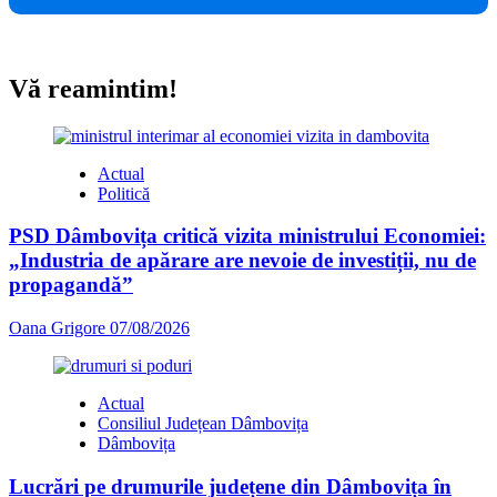
Vă reamintim!
Actual
Politică
PSD Dâmbovița critică vizita ministrului Economiei:
„Industria de apărare are nevoie de investiții, nu de
propagandă”
Oana Grigore
07/08/2026
Actual
Consiliul Județean Dâmbovița
Dâmbovița
Lucrări pe drumurile județene din Dâmbovița în