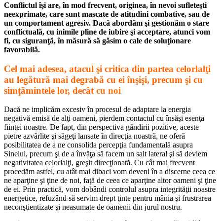
Conflictul îşi are, în mod frecvent, originea, în nevoi sufleteşti
neexprimate, care sunt mascate de atitudini combative, sau de
un comportament agresiv. Dacă abordăm şi gestionăm o stare
conflictuală, cu inimile pline de iubire şi acceptare, atunci vom
fi, cu siguranţă, în măsură să găsim o cale de soluţionare
favorabilă.
Cel mai adesea, atacul şi critica din partea celorlalţi
au legătură mai degrabă cu ei înşişi, precum şi cu
simţămintele lor, decât cu noi
Dacă ne implicăm excesiv în procesul de adaptare la energia
negativă emisă de alţi oameni, pierdem contactul cu însăşi esenţa
fiinţei noastre. De fapt, din perspectiva gândirii pozitive, aceste
pietre azvârlite şi săgeţi lansate în direcţia noastră, ne oferă
posibilitatea de a ne consolida percepţia fundamentală asupra
Sinelui, precum şi de a învăţa să facem un salt lateral şi să deviem
negativitatea celorlalţi, greşit direcţionată. Cu cât mai frecvent
procedăm astfel, cu atât mai dibaci vom deveni în a discerne ceea ce
ne aparţine şi ţine de noi, faţă de ceea ce aparţine altor oameni şi ţine
de ei. Prin practică, vom dobândi controlul asupra integrităţii noastre
energetice, refuzând să servim drept ţinte pentru mânia şi frustrarea
neconştientizate şi neasumate de oamenii din jurul nostru.