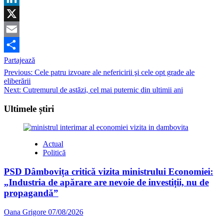
LinkedIn
X
Email
Partajează
Post
Previous:
Cele patru izvoare ale nefericirii şi cele opt grade ale
eliberării
navigation
Next:
Cutremurul de astăzi, cel mai puternic din ultimii ani
Ultimele știri
Actual
Politică
PSD Dâmbovița critică vizita ministrului Economiei:
„Industria de apărare are nevoie de investiții, nu de
propagandă”
Oana Grigore
07/08/2026