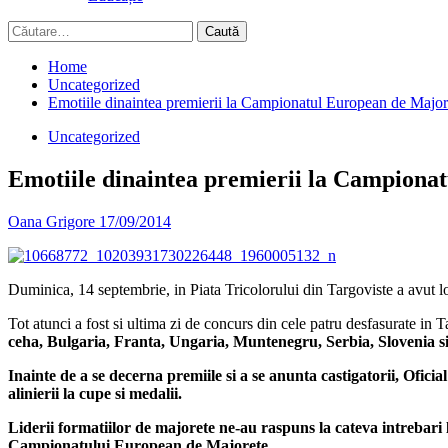
Caută
după:
Home
Uncategorized
Emotiile dinaintea premierii la Campionatul European de Major
Uncategorized
Emotiile dinaintea premierii la Campiona
Oana Grigore
17/09/2014
Duminica, 14 septembrie, in Piata Tricolorului din Targoviste a avut l
Tot atunci a fost si ultima zi de concurs din cele patru desfasurate in 
ceha, Bulgaria, Franta, Ungaria, Muntenegru, Serbia, Slovenia 
Inainte de a se decerna premiile si a se anunta castigatorii, Ofici
alinierii la cupe si medalii.
Liderii formatiilor de majorete ne-au raspuns la cateva intrebari 
Campionatului European de Majorete.