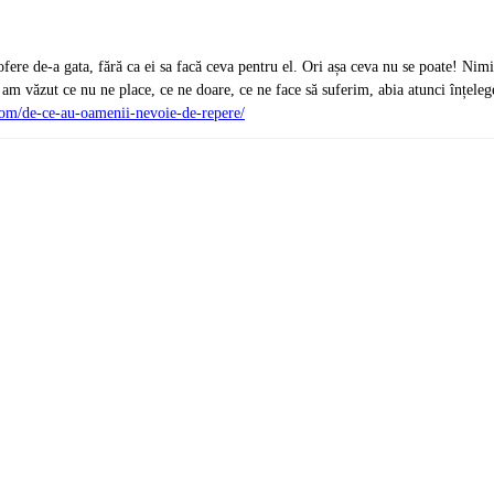
 ofere de-a gata, fără ca ei sa facă ceva pentru el. Ori așa ceva nu se poate! Nimi
am văzut ce nu ne place, ce ne doare, ce ne face să suferim, abia atunci înțele
.com/de-ce-au-oamenii-nevoie-de-repere/