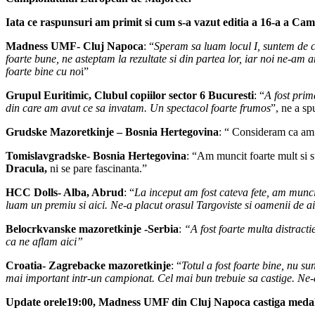
Iata ce raspunsuri am primit si cum s-a vazut editia a 16-a a Ca
Madness UMF- Cluj Napoca
: “
Speram sa luam locul I, suntem de ci
foarte bune, ne asteptam la rezultate si din partea lor, iar noi ne-am
foarte bine cu no
i”
Grupul Euritimic, Clubul copiilor sector 6 Bucuresti
: “
A fost prim
din care am avut ce sa invatam. Un spectacol foarte frumos
”, ne a sp
Grudske Mazoretkinje – Bosnia Hertegovina
: “ Consideram ca am 
Tomislavgradske- Bosnia Hertegovina
: “Am muncit foarte mult si s
Dracula,
ni se pare fascinanta.”
HCC Dolls- Alba, Abrud
: “
La inceput am fost cateva fete, am munc
luam un premiu si aici. Ne-a placut orasul Targoviste si oamenii de a
Belocrkvanske mazoretkinje -Serbia
:
“A fost foarte multa distract
ca ne aflam aici”
Croatia- Zagrebacke mazoretkinje
: “
Totul a fost foarte bine, nu s
mai important intr-un campionat. Cel mai bun trebuie sa castige. Ne-a
Update orele19:00, Madness UMF din Cluj Napoca castiga medal