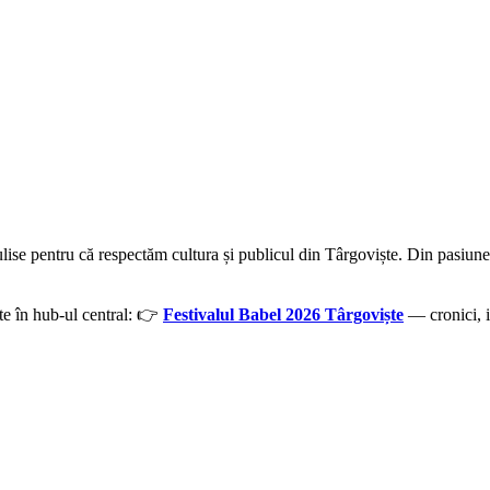
culise pentru că respectăm cultura și publicul din Târgoviște. Din pasiun
ate în hub-ul central: 👉
Festivalul Babel 2026 Târgoviște
— cronici, i