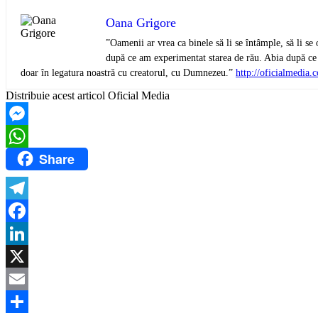
Oana Grigore
”Oamenii ar vrea ca binele să li se întâmple, să li se
după ce am experimentat starea de rău. Abia după ce 
doar în legatura noastră cu creatorul, cu Dumnezeu.”
http://oficialmedia
Distribuie acest articol Oficial Media
Messenger
Share
WhatsApp
Telegram
Facebook
LinkedIn
X
Email