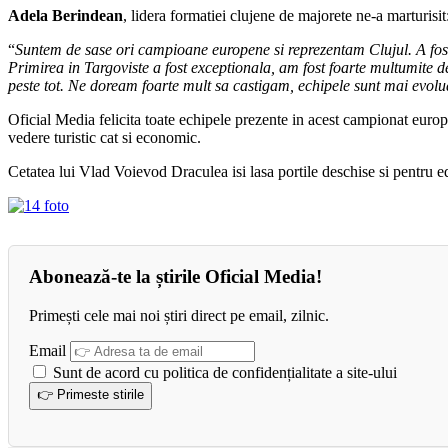
Adela Berindean
, lidera formatiei clujene de majorete ne-a marturisit
“
Suntem de sase ori campioane europene si reprezentam Clujul. A fost
Primirea in Targoviste a fost exceptionala, am fost foarte multumite de 
peste tot. Ne doream foarte mult sa castigam, echipele sunt mai evol
Oficial Media felicita toate echipele prezente in acest campionat europe
vedere turistic cat si economic.
Cetatea lui Vlad Voievod Draculea isi lasa portile deschise si pentru ed
Abonează-te la știrile Oficial Media!
Primești cele mai noi știri direct pe email, zilnic.
Email
Sunt de acord cu politica de confidențialitate a site-ului