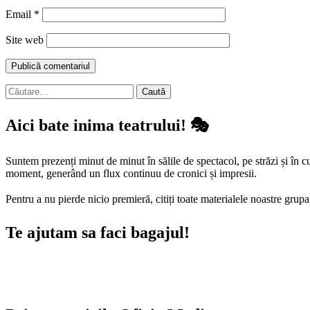
Email
*
Site web
Caută
după:
Aici bate inima teatrului! 🎭
Suntem prezenți minut de minut în sălile de spectacol, pe străzi și în 
moment, generând un flux continuu de cronici și impresii.
Pentru a nu pierde nicio premieră, citiți toate materialele noastre grup
Te ajutam sa faci bagajul!