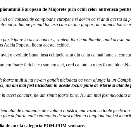
mpionatului European de Majorete prin ochii celor antreneza pentru
nci ori consecutiv campioane europene si dorim ca si anul acesta sa pa
 antrenat sa fim pe primul loc asa cum ne-am propus, am muncit foarte m
a participare la acest concurs, suntem foarte multumite, anul acesta a
us Adela Popesu, lidera acestei echipe.
avut o evolutie buna, insa echipele sunt din ce in ce mai bune si concu
untem foarte fericite ca suntem aici, cred ca totul a mers foarte bine. N
it foarte mult si nu ne-am gandit niciodata ca vom ajunge la un Camp
ici,
nu am mai fost niciodata in aceste locuri pline de istorie si atat d
ie in acest concurs, ne-am simtit foarte bine. Nu am mai fost niciodata 
untem atat de multumite de evolutia noastra, am vazut ca toate fetele din
 placut foarte mult ceremonia de deschidere a campionatului si locurile
ia de aur la categoria POM-POM senioare.