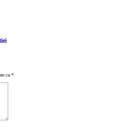
iei
ate cu
*