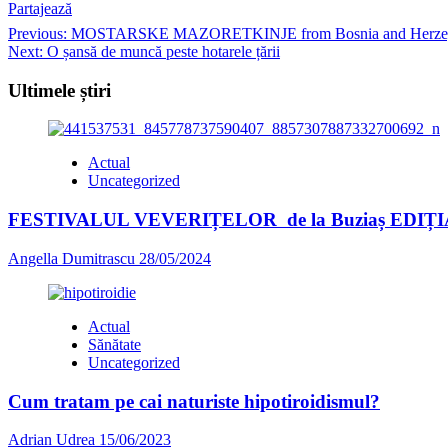
Partajează
Post
Previous:
MOSTARSKE MAZORETKINJE from Bosnia and Herzegovina
Next:
O șansă de muncă peste hotarele țării
navigation
Ultimele știri
Actual
Uncategorized
FESTIVALUL VEVERIȚELOR de la Buziaș EDIȚI
Angella Dumitrascu
28/05/2024
Actual
Sănătate
Uncategorized
Cum tratam pe cai naturiste hipotiroidismul?
Adrian Udrea
15/06/2023