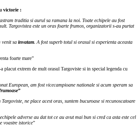
 victorie :
stram traditia si aurul sa ramana la noi. Toate echipele au fost
ult. Targovistea este un oras foarte frumos, organizatorii s-au purtat
m venit sa
invatam
. A fost superb totul si orasul si experienta aceasta
renta foarte mare”
e-a placut extrem de mult orasul Targoviste si in special legenda cu
ionat European, am fost vicecampioane nationale si acum speram sa
e frumoase
”
in Targoviste, ne place acest oras, suntem bucuroase si recunoscatoare
 echipele adverse au dat tot ce au avut mai bun si cred ca asta este cel
 voastre istorice
”