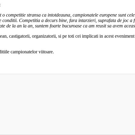
:
 o competitie stransa ca intotdeauna, campionatele europene sunt cele 
conditii. Competitia a decurs bine, fara intarzieri, suprafata de joc a f
uate de la an la an, suntem foarte bucuroase ca am reusit sa avem acea
an, castigatorii, organizatorii, si pe toti cei implicati in acest evenime
itiile campionatelor viitoare.