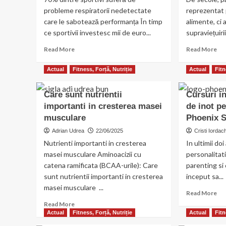
probleme respiratorii nedetectate
reprezentat
care le sabotează performanța În timp
alimente, ci 
ce sportivii investesc mii de euro...
supraviețuirii
Read
Re
Read More
Read More
more
mo
about
ab
Actual
Fitness, Forță, Nutriție
Actual
Fitn
70%
Sec
dintre
pâi
Care sunt nutrientii
Cursuri i
sportivi
și
importanti in cresterea masei
suferă
de inot pe
al
de
slă
musculare
Phoenix 
probleme
de
Adrian Udrea
22/06/2025
Cristi Iordac
respiratorii
ce
Nutrienti importanti in cresterea
In ultimii doi
nedetectate
str
care
noș
masei musculare Aminoacizii cu
personalitati
le
er
catena ramificata (BCAA-urile): Care
parenting si
sabotează
put
sunt nutrientii importanti in cresterea
inceput sa...
performanța
cu
masei musculare ...
mâ
Re
Read More
„in
mo
Read
Read More
ast
ab
more
Actual
Fitness, Forță, Nutriție
Actual
Fitn
Cur
about