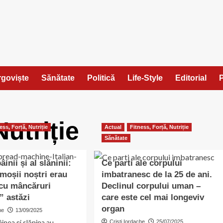
ârgoviște
Sănătate
Politică
Life-Style
Editorial
P
Nutriție
ess, Forță, Nutriție
Actual
Fitness, Forță, Nutriție
Sănătate
âinii și al slăninii:
Ce parti ale corpului
ămoșii noștri erau
imbatranesc de la 25 de ani.
 cu mâncăruri
Declinul corpului uman –
” astăzi
care este cel mai longeviv
organ
he
13/09/2025
inea și slănina au
Cristi Iordache
25/07/2025