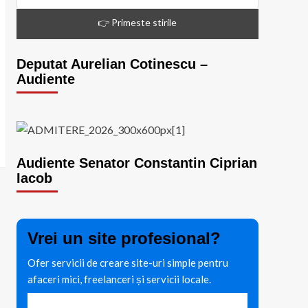
Deputat Aurelian Cotinescu –
Audiente
Audiente Senator Constantin Ciprian
Iacob
Vrei un site profesional?
Ofer servicii de creare site-uri simple pentru
afaceri mici, freelanceri și servicii locale.