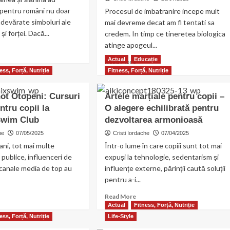
 pentru români nu doar
Procesul de imbatranire incepe mult
adevărate simboluri ale
mai devreme decat am fi tentati sa
 și forței. Dacă...
credem. In timp ce tineretea biologica
atinge apogeul...
ad
re
Actual
Educație
Read
Read More
out
more
ess, Forță, Nutriție
Fitness, Forță, Nutriție
retul
about
nii
Ce
not Otopeni: Cursuri
Artele marțiale pentru copii –
parti
ntru copii la
O alegere echilibrată pentru
ale
ninii:
Swim Club
dezvoltarea armonioasă
corpului
imbatranesc
he
07/05/2025
Cristi Iordache
07/04/2025
de
 ani, tot mai multe
Într-o lume în care copiii sunt tot mai
ămoșii
la
tri
 publice, influenceri de
expuși la tehnologie, sedentarism și
25
au
 canale media de top au
influențe externe, părinții caută soluții
de
ernici
ani.
pentru a-i...
Declinul
ncăruri
ad
Read
Read More
corpului
terzise”
re
more
Actual
Fitness, Forță, Nutriție
uman
ăzi
out
about
–
ess, Forță, Nutriție
Life-Style
suri
Artele
care