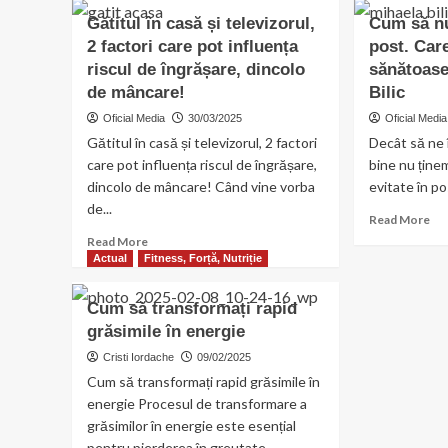
ino
Care
Gătitul în casă și televizorul,
Cum să nu
Ot
sunt
2 factori care pot influența
post. Car
Cur
nutrientii
de
riscul de îngrășare, dincolo
importanti
sănătoase
ino
in
de mâncare!
Bilic
pe
cresterea
Oficial Media
30/03/2025
Oficial Media
cop
masei
la
Gătitul în casă și televizorul, 2 factori
Decât să ne 
musculare
Ph
care pot influența riscul de îngrășare,
bine nu ține
Sw
dincolo de mâncare! Când vine vorba
evitate în po
Cl
de...
Re
Read More
mo
Read
Read More
ab
more
Actual
Fitness, Forță, Nutriție
Cu
about
să
Gătitul
Cum să transformați rapid
nu
în
grăsimile în energie
ne
casă
în
și
Cristi Iordache
09/02/2025
în
televizorul,
Cum să transformați rapid grăsimile în
pos
2
energie Procesul de transformare a
Ca
factori
grăsimilor în energie este esențial
su
care
ali
pentru pierderea în greutate...
pot