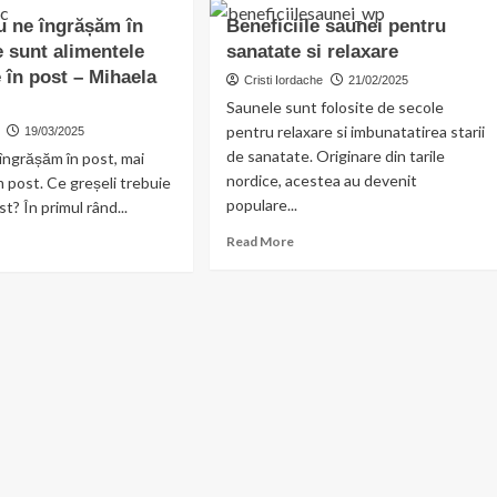
t
marțiale
este
 ne îngrășăm în
Beneficiile saunei pentru
openi:
pentru
cel
e sunt alimentele
sanatate si relaxare
suri
copii
mai
–
 în post – Mihaela
longeviv
Cristi Iordache
21/02/2025
t
O
organ
Saunele sunt folosite de secole
ntru
alegere
pentru relaxare si imbunatatirea starii
19/03/2025
ii
echilibrată
de sanatate. Originare din tarile
pentru
îngrășăm în post, mai
oenix
dezvoltarea
nordice, acestea au devenit
m post. Ce greșeli trebuie
im
armonioasă
populare...
st? În primul rând...
ub
Read
ad
Read More
more
re
about
out
Beneficiile
m
saunei
pentru
sanatate
si
grășăm
relaxare
t.
re
nt
mentele