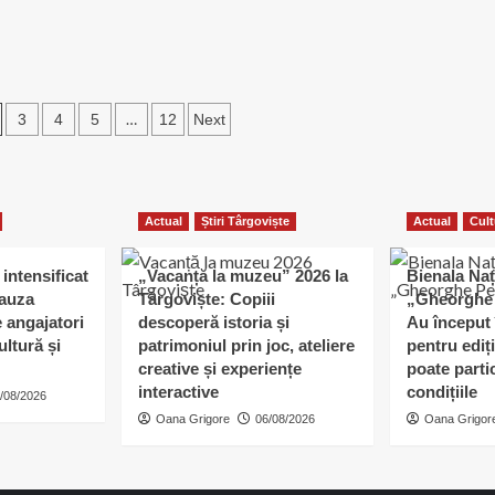
nătoase
st
aela
e
…
3
4
5
12
Next
c
Actual
Știri Târgoviște
Actual
Cult
intensificat
„Vacanță la muzeu” 2026 la
Bienala Naț
cauza
Târgoviște: Copiii
„Gheorghe 
e angajatori
descoperă istoria și
Au început 
ultură și
patrimoniul prin joc, ateliere
pentru ediți
creative și experiențe
poate parti
interactive
condițiile
/08/2026
Oana Grigore
06/08/2026
Oana Grigor