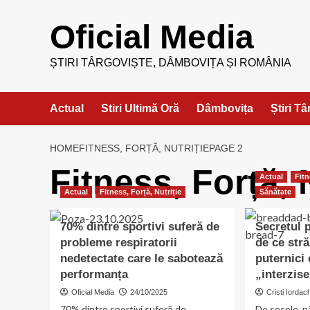
Skip
to
Oficial Media
content
ȘTIRI TÂRGOVIȘTE, DÂMBOVIȚA ȘI ROMÂNIA
Actual
Stiri Ultimă Oră
Dâmbovița
Știri T
HOME
FITNESS, FORȚĂ, NUTRIȚIE
PAGE 2
Fitness, Forță, 
Actual
Fitn
Actual
Fitness, Forță, Nutriție
Sănătate
70% dintre sportivi suferă de
Secretul p
probleme respiratorii
de ce str
nedetectate care le sabotează
puternici
performanța
„interzise
Oficial Media
24/10/2025
Cristi Iordac
70% dintre sportivi suferă de
De secole, pâ