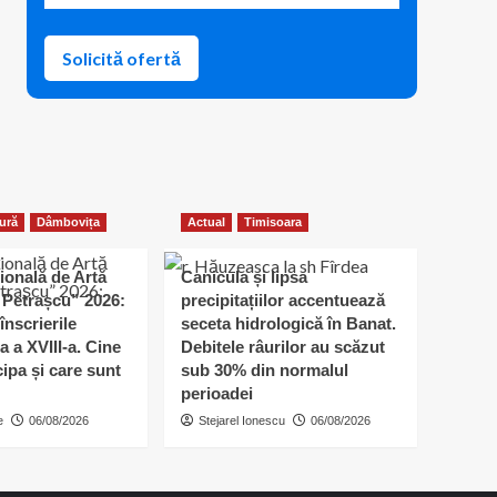
Solicită ofertă
ură
Dâmbovița
Actual
Timisoara
ională de Artă
Canicula și lipsa
Petrașcu” 2026:
precipitațiilor accentuează
înscrierile
seceta hidrologică în Banat.
a a XVIII-a. Cine
Debitele râurilor au scăzut
cipa și care sunt
sub 30% din normalul
perioadei
e
06/08/2026
Stejarel Ionescu
06/08/2026