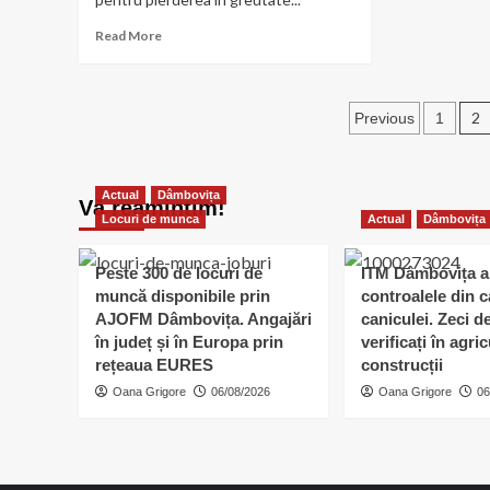
să
influența
Read
Read More
în
riscul
more
po
de
about
–
îngrășare,
Cum
Mih
dincolo
Paginați
să
2
Previous
1
Bili
de
transformați
mâncare!
articole
rapid
grăsimile
Actual
Dâmbovița
în
Vă reamintim!
energie
Locuri de munca
Actual
Dâmbovița
Peste 300 de locuri de
ITM Dâmbovița a 
muncă disponibile prin
controalele din 
AJOFM Dâmbovița. Angajări
caniculei. Zeci d
în județ și în Europa prin
verificați în agric
rețeaua EURES
construcții
Oana Grigore
06/08/2026
Oana Grigore
06