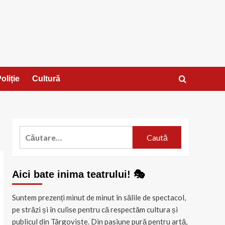
oliție
Cultură
Caută
după:
Aici bate inima teatrului! 🎭
Suntem prezenți minut de minut în sălile de spectacol,
pe străzi și în culise pentru că respectăm cultura și
publicul din Târgoviște. Din pasiune pură pentru artă,